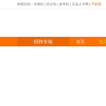
各地分站：
永康站
|
武义站
|
金华站
|
五金人才网
|
手机版
招聘专场
首页
找