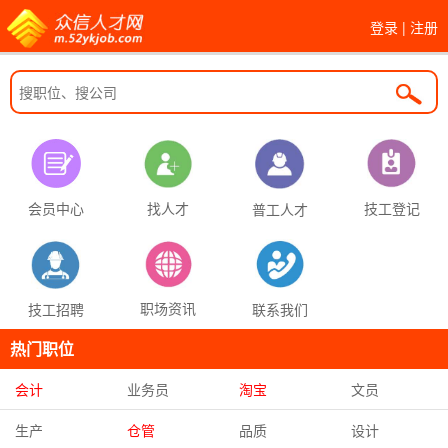
登录
|
注册
找人才
技工登记
会员中心
普工人才
职场资讯
联系我们
技工招聘
热门职位
会计
业务员
淘宝
文员
生产
仓管
品质
设计