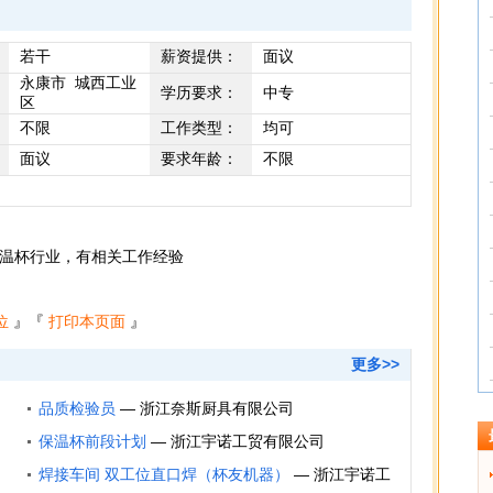
若干
薪资提供：
面议
永康市 城西工业
学历要求：
中专
区
不限
工作类型：
均可
面议
要求年龄：
不限
温杯行业，有相关工作经验
位
』『
打印本页面
』
更多>>
品质检验员
—
浙江奈斯厨具有限公司
保温杯前段计划
—
浙江宇诺工贸有限公司
焊接车间 双工位直口焊（杯友机器）
—
浙江宇诺工