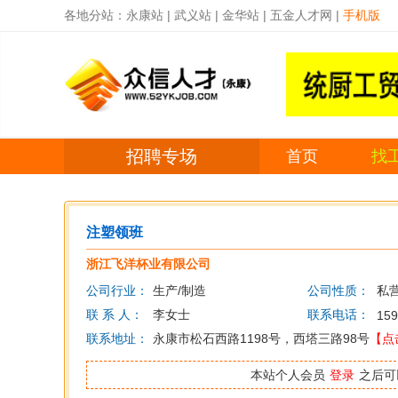
各地分站：
永康站
|
武义站
|
金华站
|
五金人才网
|
手机版
招聘专场
首页
找
注塑领班
浙江飞洋杯业有限公司
公司行业：
生产/制造
公司性质：
私
联 系 人：
李女士
联系电话：
159
联系地址：
永康市松石西路1198号，西塔三路98号
【点
本站个人会员
登录
之后可