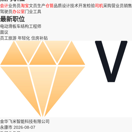
会计
业务员
淘宝
文员
生产
仓管
品质
设计
技术
开发
检验
司机
采购
营业员
销售
驾驶员
办公室
门业
工具
最新职位
电动滑板车结构工程师
面议
员工旅游
年轻化
住房补贴
金华飞米智能科技有限公司
永康市 2026-08-07