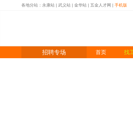
各地分站：
永康站
|
武义站
|
金华站
|
五金人才网
|
手机版
招聘专场
首页
找