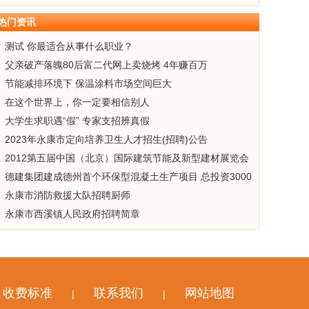
热门资讯
测试 你最适合从事什么职业？
父亲破产落魄80后富二代网上卖烧烤 4年赚百万
节能减排环境下 保温涂料市场空间巨大
在这个世界上，你一定要相信别人
大学生求职遇“假” 专家支招辨真假
2023年永康市定向培养卫生人才招生(招聘)公告
2012第五届中国（北京）国际建筑节能及新型建材展览会
德建集团建成德州首个环保型混凝土生产项目 总投资3000
万元
永康市消防救援大队招聘厨师
永康市西溪镇人民政府招聘简章
收费标准
联系我们
网站地图
|
|