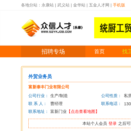
各地分站：
永康站
|
武义站
|
金华站
|
五金人才网
|
手机版
招聘专场
首页
找
外贸业务员
富新泰丰门业有限公司
公司行业：
生产/制造
公司性质：
私
联 系 人：
曹经理
联系电话：
130
联系地址：
富新门业
【点击查看地图】
本站个人会员
登录
之后可