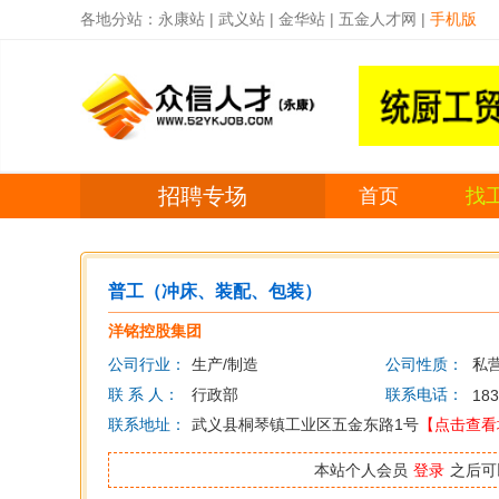
各地分站：
永康站
|
武义站
|
金华站
|
五金人才网
|
手机版
招聘专场
首页
找
普工（冲床、装配、包装）
洋铭控股集团
公司行业：
生产/制造
公司性质：
私
联 系 人：
行政部
联系电话：
183
联系地址：
武义县桐琴镇工业区五金东路1号
【点击查看
本站个人会员
登录
之后可