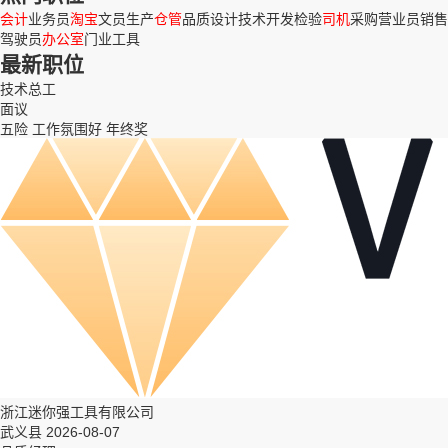
会计
业务员
淘宝
文员
生产
仓管
品质
设计
技术
开发
检验
司机
采购
营业员
销售
驾驶员
办公室
门业
工具
最新职位
技术总工
面议
五险
工作氛围好
年终奖
浙江迷你强工具有限公司
武义县 2026-08-07