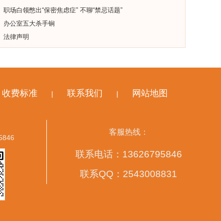
职场白领憋出“保密焦虑症” 不聊“禁忌话题”
办公室五大杀手锏
法律声明
收费标准
联系我们
网站地图
|
|
客服热线：
5846
联系电话：13626795846
联系QQ：2543008831