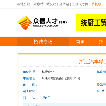
各地分站：
永康站
|
武义站
|
金华站
|
五金人才网
|
手机版
招聘专场
首页
找
浙江鸿丰精
单位性质：
私营企业
单位归
单位地址：
永康市城西新区花溪路228号
传 真：
联系电
电子邮箱：
联 系
网 址：
http://