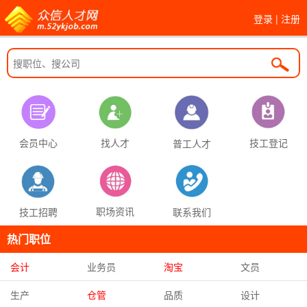
登录
|
注册
找人才
技工登记
会员中心
普工人才
职场资讯
联系我们
技工招聘
热门职位
会计
业务员
淘宝
文员
生产
仓管
品质
设计